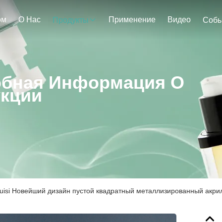
ом
О Нас
Применение
Видео
Продукты
Собы
бная Информация О
кции
uisi Новейший дизайн пустой квадратный металлизированный акри