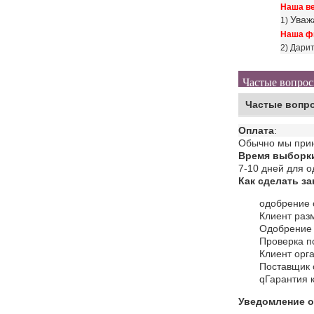
Наша ве
Уваж
1)
Наша ф
2) Дари
Частые вопро
Частые вопр
Оплата
:
Обычно мы прини
Время выборк
7-10 дней для 
Как сделать за
одобрение 
Клиент раз
Одобрение 
Проверка п
Клиент орга
Поставщик 
q
Гарантия к
Уведомление о