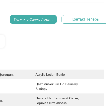
Контакт Теперь
Получите Самую Лучшую Цену
фикация:
Acrylic Lotion Bottle
Цвет Инъекции По Вашему 
Выбору
Печать На Шелковой Сетке, 
п:
Горячая Штамповка