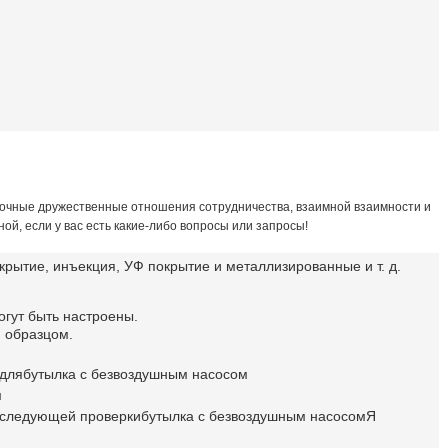
срочные дружественные отношения сотрудничества, взаимной взаимности и
ой, если у вас есть какие-либо вопросы или запросы!
окрытие, инъекция, УФ покрытие и металлизированные и т. д.
огут быть настроены.
и образцом.
 для
бутылка с безвоздушным насосом
м
последующей проверки
бутылка с безвоздушным насосом
Я