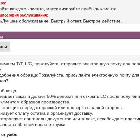
ра:
айте каждого клиента, максимизируйте прибыль клиента
илософия обслуживания:
Лучшее обслуживание, Быстрый ответ, Быстрое действие.
ть
сы
осы
маем T/T, L/C, пожалуйста, отправьте электронную почту для пере
и
:
одобрения образца;
Пожалуйста, присылайте электронную почту для
каз?
образца
мещает заказ и делает 50% депозит или открыть LC после получени
клиентом образцов производства
оставщика перед отправкой или проверка с нашей стороны.
низует оплату остатка и организует доставку.
отправляет оригиналы документов или телекс, освобождает пласти
ачества 60 дней после отгрузки
 службе