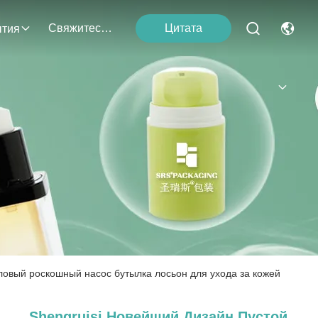
Свяжитесь Мы
Цитата
тия
ловый роскошный насос бутылка лосьон для ухода за кожей
Shengruisi Новейший Дизайн Пустой