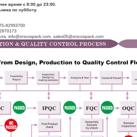
ее время с 8:00 до 23:00.
ника по субботу.
75-82993700
82870173
чта: info@srscospack.com; sales05@srscospack.com