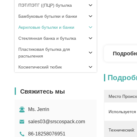
ПЭТ/ПЭТГ ((ПЦР) бутылка
Бамбуковые бутылки и банки
Акриловые бутылки и банки
Стеклянная банка и бутылка
Пластиковая бутылка для
Подробн
распыления
Косметический тюбик
Подроб
Гвоздиная банка и бутылка
Компонент упаковки
Свяжитесь мы
Место Происх
Другие
Ms. Jerrin
Используется
sales03@srscospack.com
Технический:
86-18258076951