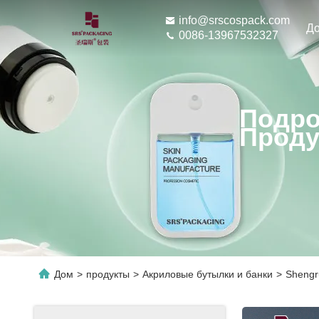
info@srscospack.com
Д
0086-13967532327
Подро
Проду
Дом
>
продукты
>
Акриловые бутылки и банки
>
Shengr