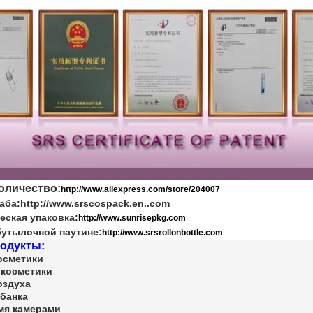
оличество:
http://www.aliexpress.com/store/204007
аба:
http://www.srscospack.en..com
еская упаковка:
http://www.sunrisepkg.com
бутылочной паутине:
http://www.srsrollonbottle.com
одукты:
осметики
 косметики
оздуха
банка
мя камерами