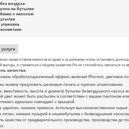
 без воздуха
улон на бутылке
банка с насосом
бутылки
 упаковка
 косметики
 услуги
енне приветствуем клиентов из дома и за рубежом, чтобы установить долго
й выгоды, и стремиться к общему развитию.Pls не стесняйтесь связаться со мн
ль качества:
можем обработать
различный эффект, включая f
Ростинг, цветовое п
мы можем предложить шелковую печать и горячее штампование
.
, вместимость, высота и диаметр бутылки безвоздушного насоса м
й цвет может быть распылен в соответствии с вашим пантоном ил
текает, идеально совпадает с крышкой.
х царапин, никаких примеси, используя высококачественное сырье
х пятен, никаких пузырей в нашем
бутылка с безвоздушным насосо
ль качества от предварительного производства, производства до 
ил.